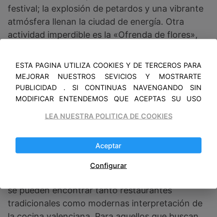
festival; la explosión de petardos y una vibrante
atmósfera llenan la ciudad de energía. Otra
actividad imperdible es la «Ofrenda de flores»,
un evento que rinde homenaje a la Virgen de los
Desamparados y en el que los participantes
ESTA PAGINA UTILIZA COOKIES Y DE TERCEROS PARA
visten trajes regionales y llevan flores. Este
MEJORAR NUESTROS SEVICIOS Y MOSTRARTE
espectáculo visual es una parte fundamental de
PUBLICIDAD . SI CONTINUAS NAVENGANDO SIN
MODIFICAR ENTENDEMOS QUE ACEPTAS SU USO
las festividades.
LEA NUESTRA POLITICA DE COOKIES
En cuanto a la gastronomía, la paella es el plato
por excelencia, pero no olvide probar los churros
Aceptar
con chocolate, especialmente en las churrerías
locales. El barrio de Ruzafa es recomendado por
Configurar
sus excelentes opciones gastronómicas, donde
se pueden encontrar tanto restaurantes
tradicionales como modernas interpretación de
la cocina valenciana. Para aquellos que buscan